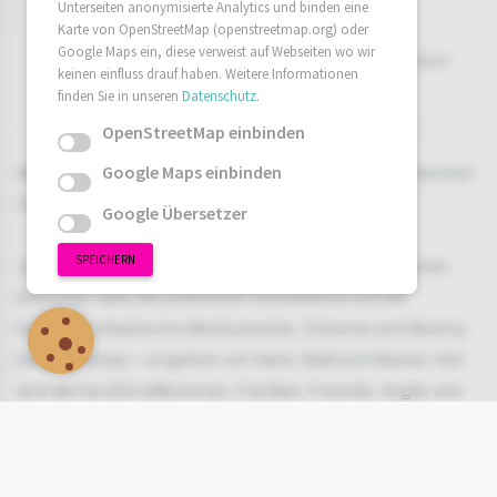
Unterseiten anonymisierte Analytics und binden eine
Beschreibung
Ausstattung
Karte von OpenStreetMap (openstreetmap.org) oder
Google Maps ein, diese verweist auf Webseiten wo wir
Außenausstattung
Umgebung
Verfügbarkeit
keinen einfluss drauf haben. Weitere Informationen
finden Sie in unseren
Datenschutz
.
Buchen
Preise / Info
OpenStreetMap einbinden
Google Maps einbinden
Willkommen in unserem Ferienhaus Dziwna an der polnischen
Ostseeküste.
Google Übersetzer
SPEICHERN
Unser Ferienhaus liegt im idyllischen und ruhig gelegenen
Sieroslaw, nahe der polnischen Ostseeküste und der
beliebten Urlaubsorte Miedzywodzie, Dziwnow und Misdroy
(Międzyzdroje) – umgeben von Natur, Wald und Wasser. Hier
sind alle herzlich willkommen: Familien, Freunde, Angler und
natürlich auch Hunde 🐾.
Das Haus ist komplett ausgestattet und bietet Platz für bis