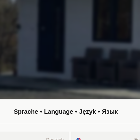
Sprache • Language • Język • Язык
Deutsch
En