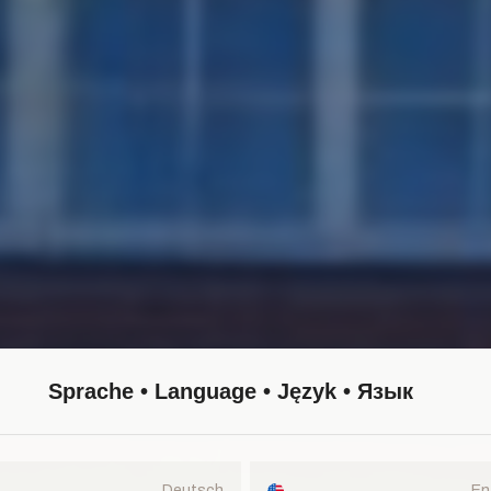
Sprache • Language • Język • Язык
Deutsch
En