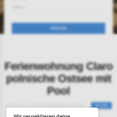
TIERE
0
PRÜFEN
Ferienwohnung Claro
polnische Ostsee mit
Pool
LEŚNA 12, 72-346 POBIEROWO, POLEN
AB 120€
Wir respektieren deine