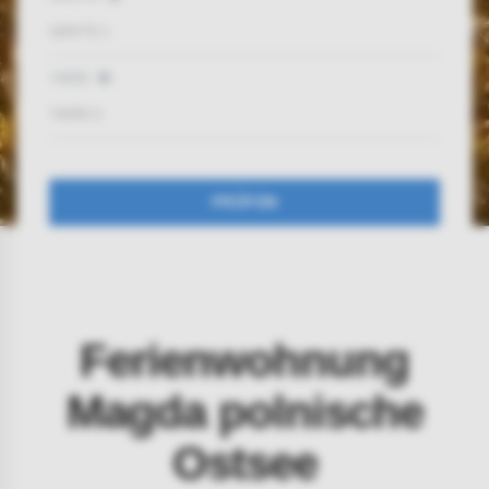
GÄSTE
1
TIERE
TIERE
0
PRÜFEN
Ferienwohnung
Magda polnische
Ostsee