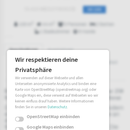
72-415 MIEDZYWODZIE
AB 120€
2
2
100 m
44 m
5 Personen
2 Betten
1 Badezimmer
6 Hunde
Beschreibung
Ausstattung
Wir respektieren deine
Außenausstattung
Umgebung
Verfügbarkeit
Privatsphäre
Buchen
Preise / Info
Wir verwenden auf dieser Webseite und allen
Unterseiten anonymisierte Analytics und binden eine
Karte von OpenStreetMap (openstreetmap.org) oder
Das Apartment liegt in Międzywodzie – nur 250
Google Maps ein, diese verweist auf Webseiten wo wir
Meter vom feinsandigen Ostseestrand entfernt
keinen einfluss drauf haben. Weitere Informationen
Dieses hochwertig ausgestattete und modern
finden Sie in unseren
Datenschutz
.
eingerichtete Apartment in Międzywodzie an
OpenStreetMap einbinden
der polnischen Ostsee bietet auf 44 m²
Wohnfläche Platz für bis zu 5 Personen. Die
Google Maps einbinden