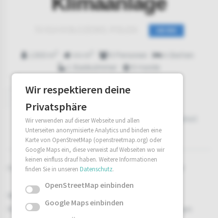
Klimaanlage
72-514 KOŁCZEWO, POLEN
AB 85€
2
2
1300 m
44 m
6 Personen
4 Betten
1 Badezimmer
6 Hunde
Wir respektieren deine
Beschreibung
Ausstattung
Privatsphäre
Außenausstattung
Umgebung
Verfügbarkeit
Wir verwenden auf dieser Webseite und allen
Unterseiten anonymisierte Analytics und binden eine
Buchen
Preise / Info
Karte von OpenStreetMap (openstreetmap.org) oder
Google Maps ein, diese verweist auf Webseiten wo wir
keinen einfluss drauf haben. Weitere Informationen
Ferienhaus Marek – Erholung pur auf der Insel Wolin 🌿
finden Sie in unseren
Datenschutz
.
OpenStreetMap einbinden
Willkommen im Ferienhaus Marek, Ihrem perfekten
Google Maps einbinden
Rückzugsort auf der malerischen Insel Wolin! Das 44 qm