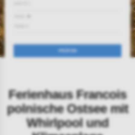
GÄSTE
1
TIERE
TIERE
0
PRÜFEN
Ferienhaus Francois
polnische Ostsee mit
Whirlpool und