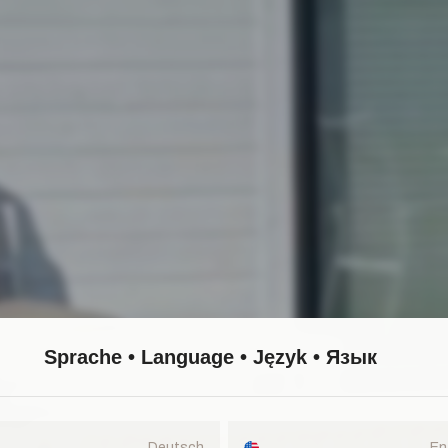
Sprache • Language • Język • Язык
Deutsch
En